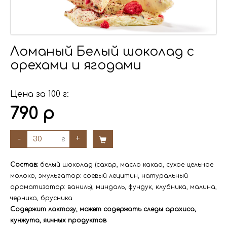
Ломаный Белый шоколад с
орехами и ягодами
Цена за 100 г:
790 р
-
+
г
Состав:
белый шоколад (сахар, масло какао, сухое цельное
молоко, эмульгатор: соевый лецитин, натуральный
ароматизатор: ваниль), миндаль, фундук, клубника, малина,
черника, брусника
Содержит лактозу, может содержать следы арахиса,
кунжута, яичных продуктов